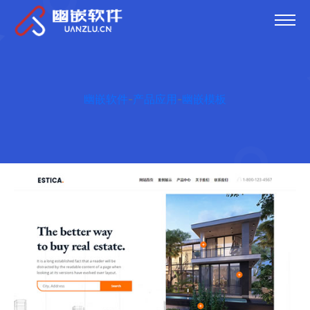
幽嵌软件
-
产品应用
-
幽嵌模板