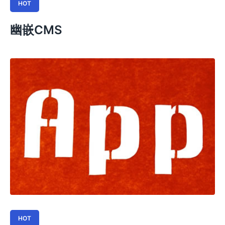
HOT
幽嵌CMS
HOT